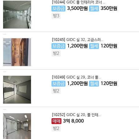
[10244]
GIDC 풀 인테리어 코너 ..
보증금
3,500
만원
월세
350
만원
방3
[10245]
GIDC 실 32, 고급스러..
보증금
1,200
만원
월세
120
만원
방2
[10249]
GIDC 실 29, 코너 풀..
보증금
1,200
만원
월세
120
만원
방2
[10252]
GIDC 실 20, 풀 인테..
매매
3
억
8,000
방2