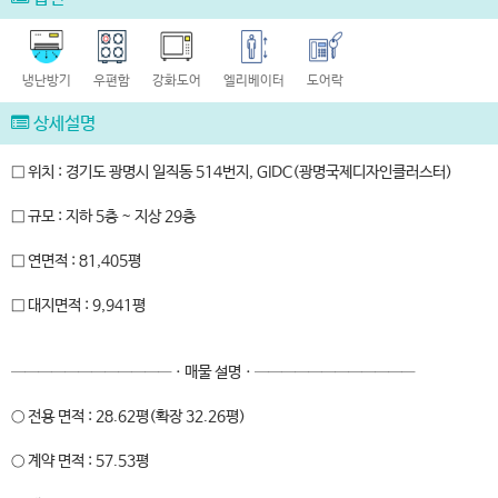
냉난방기
우편함
강화도어
엘리베이터
도어락
상세설명
□ 위치 : 경기도 광명시 일직동 514번지, GIDC(광명국제디자인클러스터)
□ 규모 : 지하 5층 ~ 지상 29층
□ 연면적 : 81,405평
□ 대지면적 : 9,941평
────────────ㆍ매물 설명ㆍ────────────
○ 전용 면적 : 28.62평(확장 32.26평)
○ 계약 면적 : 57.53평