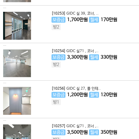
[10253]
GIDC 실 39, 코너, ..
보증금
1,700
만원
월세
170
만원
방2
[10254]
GIDC 실71 , 코너 ,..
보증금
3,300
만원
월세
330
만원
방2
[10256]
GIDC 실 27, 풀 인테..
보증금
1,200
만원
월세
120
만원
방1
[10257]
GIDC 실71 , 코너 ,..
보증금
3,500
만원
월세
350
만원