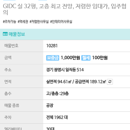
GIDC 실 32평, 고층 최고 전망, 저렴한 임대가, 입주협
의
#주차가능
#역세권
#저렴한사무실
#인테리어사무실
매물정보
매물번호
10281
금액
보증금
1,000
만원
월세
100
만원
주소
경기 광명시 일직동 514
면적
실면적
94.61㎡
/
공급면적
189.12㎡
층수
고
/
총층 :
29
층
매물 종류
공장
주차
전체 1962 대
엘리베이터
30
대