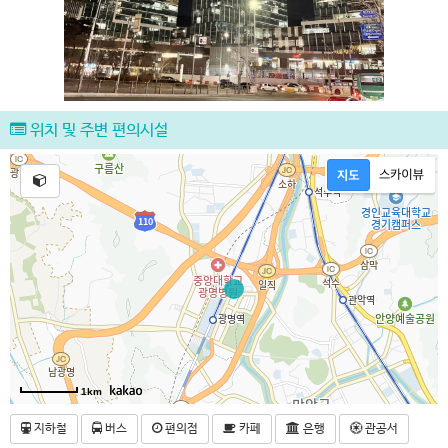
위치 및 주변 편의시설
1km
지하철
버스
편의점
카페
은행
관공서