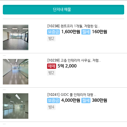
단지내 매물
[10238]
렌트프리 1개월, 저렴한 임..
보증금
1,600
만원
월세
160
만원
방2
[10239]
고층 인테리어 사무실, 저렴..
매매
5
억
2,000
방2
[10241]
GIDC 풀 인테리어 대형 ..
보증금
4,000
만원
월세
380
만원
방4