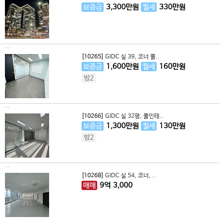
보증금
3,300
만원
월세
330
만원
[10265]
GIDC 실 39, 코너 풀..
보증금
1,600
만원
월세
160
만원
방2
[10266]
GIDC 실 32평, 풀인테..
보증금
1,300
만원
월세
130
만원
방2
[10268]
GIDC 실 54, 코너, ..
매매
9
억
3,000