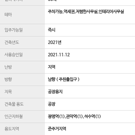
주차가능,역세권,저렴한사무실,인테리어사무실
테마
입주가능일
즉시
건축년도
2021년
사용승인일
2021.11.12
난방
지역
방향
남향 ( 주된출입구 )
지목
공장용지
건축물 용도
공장
인근지하철
광명역(1),관악역(1),석수역(1)
용도지역
준주거지역