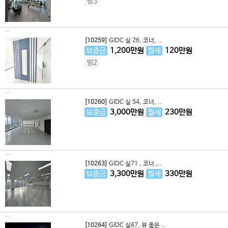
방3
[10259]
GIDC 실 26, 코너, ..
보증금
1,200
만원
월세
120
만원
방2
[10260]
GIDC 실 54, 코너, ..
보증금
3,000
만원
월세
230
만원
[10263]
GIDC 실71 , 코너 ,..
보증금
3,300
만원
월세
330
만원
[10264]
GIDC 실67, 뷰 좋은 ..