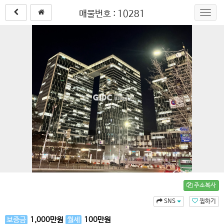
매물번호 : 10281
Toggl
navig
주소복사
SNS
찜하기
보증금
1,000
만원
월세
100
만원