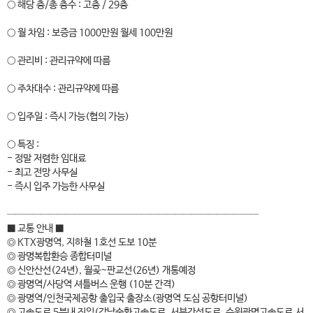
○ 해당 층/총 층수 : 고층 / 29층
○ 월 차임 : 보증금 1000만원 월세 100만원
○ 관리비 : 관리규약에 따름
○ 주차대수 : 관리규약에 따름
○ 입주일 : 즉시 가능(협의 가능)
○ 특징 :
- 정말 저렴한 임대료
- 최고 전망 사무실
- 즉시 입주 가능한 사무실
──────────────────────────────
■ 교통 안내 ■
◎ KTX광명역, 지하철 1호선 도보 10분
◎ 광명복합환승 종합터미널
◎ 신안산선(24년), 월곶~판교선(26년) 개통예정
◎ 광명역/사당역 셔틀버스 운행 (10분 간격)
◎ 광명역/인천국제공항 출입국 출장소(광명역 도심 공항터미널)
◎ 고속도로 5분내 진입(강남순환고속도로, 서부간선도로, 수원광명고속도로,서