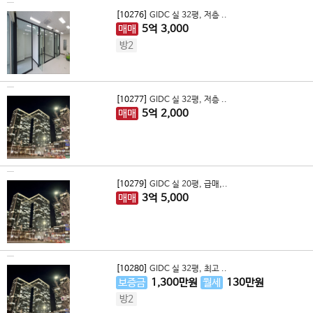
[10276]
GIDC 실 32평, 저층 ..
매매
5
억
3,000
방2
[10277]
GIDC 실 32평, 저층 ..
매매
5
억
2,000
[10279]
GIDC 실 20평, 급매,..
매매
3
억
5,000
[10280]
GIDC 실 32평, 최고 ..
보증금
1,300
만원
월세
130
만원
방2