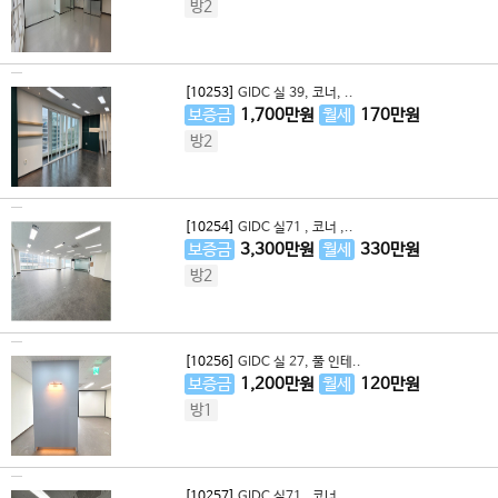
방2
[10253]
GIDC 실 39, 코너, ..
보증금
1,700
만원
월세
170
만원
방2
[10254]
GIDC 실71 , 코너 ,..
보증금
3,300
만원
월세
330
만원
방2
[10256]
GIDC 실 27, 풀 인테..
보증금
1,200
만원
월세
120
만원
방1
[10257]
GIDC 실71 , 코너 ,..