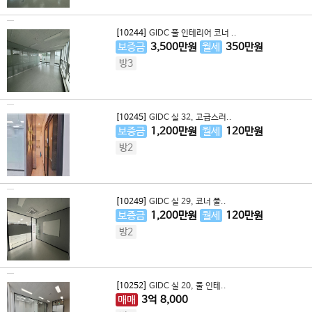
[10244]
GIDC 풀 인테리어 코너 ..
보증금
3,500
만원
월세
350
만원
방3
[10245]
GIDC 실 32, 고급스러..
보증금
1,200
만원
월세
120
만원
방2
[10249]
GIDC 실 29, 코너 풀..
보증금
1,200
만원
월세
120
만원
방2
[10252]
GIDC 실 20, 풀 인테..
매매
3
억
8,000