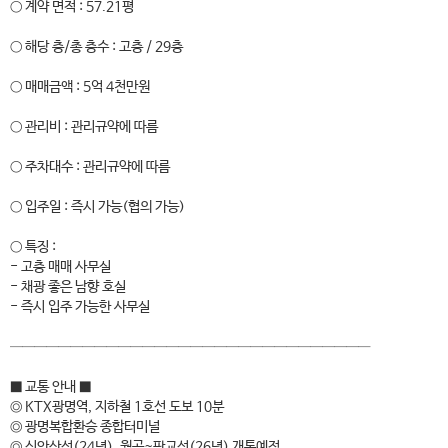
○ 계약 면적 : 57.21평
○ 해당 층/총 층수 : 고층 / 29층
○ 매매금액 : 5억 4천만원
○ 관리비 : 관리규약에 따름
○ 주차대수 : 관리규약에 따름
○ 입주일 : 즉시 가능(협의 가능)
○ 특징 :
- 고층 매매 사무실
- 채광 좋은 남향 호실
- 즉시 입주 가능한 사무실
──────────────────────────────
■ 교통 안내 ■
◎ KTX광명역, 지하철 1호선 도보 10분
◎ 광명복합환승 종합터미널
◎ 신안산선(24년), 월곶~판교선(26년) 개통예정