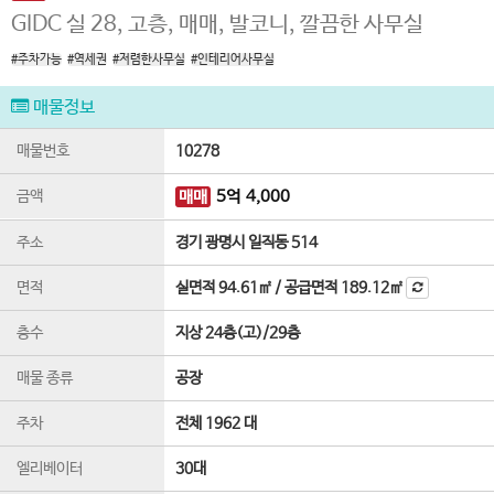
GIDC 실 28, 고층, 매매, 발코니, 깔끔한 사무실
#주차가능
#역세권
#저렴한사무실
#인테리어사무실
매물정보
매물번호
10278
금액
매매
5
억
4,000
주소
경기 광명시 일직동 514
면적
실면적
94.61㎡
/
공급면적
189.12㎡
층수
지상 24층(고)
/
29
층
매물 종류
공장
주차
전체 1962 대
엘리베이터
30
대