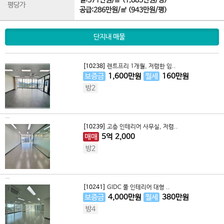
실:571만원/㎡ (1,885만원/평)
평당가
공급:286만원/㎡ (943만원/평)
단지내 매물
[10238]
렌트프리 1개월, 저렴한 임..
보증금
1,600
만원
월세
160
만원
방2
[10239]
고층 인테리어 사무실, 저렴..
매매
5
억
2,000
방2
[10241]
GIDC 풀 인테리어 대형 ..
보증금
4,000
만원
월세
380
만원
방4