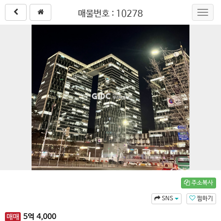
매물번호 : 10278
Toggl
navig
주소복사
SNS
찜하기
매매
5
억
4,000