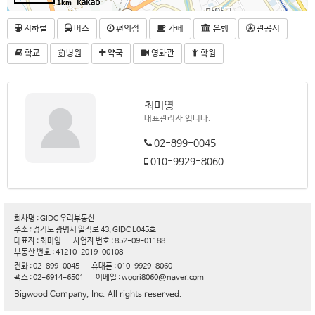
1km
지하철
버스
편의점
카페
은행
관공서
학교
병원
약국
영화관
학원
최미영
대표관리자 입니다.
02-899-0045
010-9929-8060
회사명 : GIDC 우리부동산
주소 : 경기도 광명시 일직로 43, GIDC L045호
대표자 : 최미영
사업자 번호 : 852-09-01188
부동산 번호 : 41210-2019-00108
전화 : 02-899-0045
휴대폰 : 010-9929-8060
팩스 : 02-6914-6501
이메일 : woori8060@naver.com
Bigwood Company, Inc. All rights reserved.