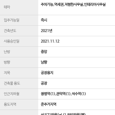
주차가능,역세권,저렴한사무실,인테리어사무실
테마
입주가능일
즉시
건축년도
2021년
사용승인일
2021.11.12
난방
중앙
방향
남향
지목
공장용지
건축물 용도
공장
인근지하철
광명역(1),관악역(1),석수역(1)
용도지역
준주거지역