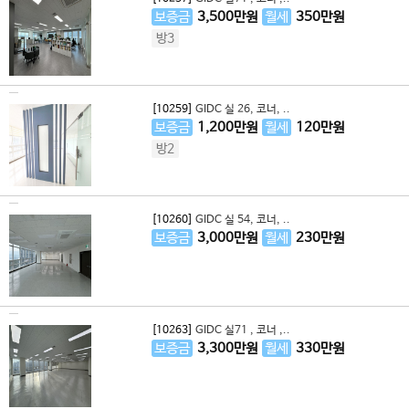
보증금
3,500
만원
월세
350
만원
방3
[10259]
GIDC 실 26, 코너, ..
보증금
1,200
만원
월세
120
만원
방2
[10260]
GIDC 실 54, 코너, ..
보증금
3,000
만원
월세
230
만원
[10263]
GIDC 실71 , 코너 ,..
보증금
3,300
만원
월세
330
만원