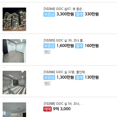
[10264]
GIDC 실67, 뷰 좋은 ..
보증금
3,300
만원
월세
330
만원
[10265]
GIDC 실 39, 코너 풀..
보증금
1,600
만원
월세
160
만원
방2
[10266]
GIDC 실 32평, 풀인테..
보증금
1,300
만원
월세
130
만원
방2
[10268]
GIDC 실 54, 코너, ..
매매
9
억
3,000