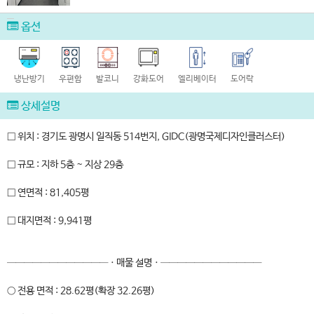
옵션
냉난방기
우편함
발코니
강화도어
엘리베이터
도어락
상세설명
□ 위치 : 경기도 광명시 일직동 514번지, GIDC(광명국제디자인클러스터)
□ 규모 : 지하 5층 ~ 지상 29층
□ 연면적 : 81,405평
□ 대지면적 : 9,941평
────────────ㆍ매물 설명ㆍ────────────
○ 전용 면적 : 28.62평(확장 32.26평)