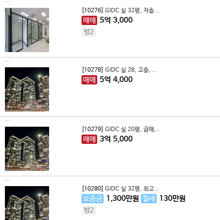
[10276]
GIDC 실 32평, 저층 ..
매매
5
억
3,000
방2
[10278]
GIDC 실 28, 고층, ..
매매
5
억
4,000
[10279]
GIDC 실 20평, 급매,..
매매
3
억
5,000
[10280]
GIDC 실 32평, 최고 ..
보증금
1,300
만원
월세
130
만원
방2