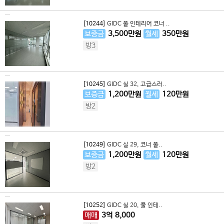
[10244]
GIDC 풀 인테리어 코너 ..
보증금
3,500
만원
월세
350
만원
방3
[10245]
GIDC 실 32, 고급스러..
보증금
1,200
만원
월세
120
만원
방2
[10249]
GIDC 실 29, 코너 풀..
보증금
1,200
만원
월세
120
만원
방2
[10252]
GIDC 실 20, 풀 인테..
매매
3
억
8,000