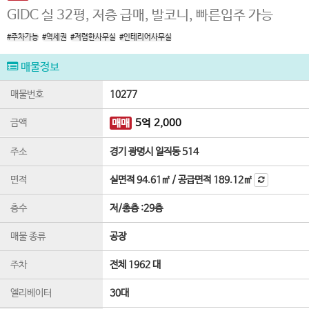
GIDC 실 32평, 저층 급매, 발코니, 빠른입주 가능
#주차가능
#역세권
#저렴한사무실
#인테리어사무실
매물정보
매물번호
10277
금액
매매
5
억
2,000
주소
경기 광명시 일직동 514
면적
실면적
94.61㎡
/
공급면적
189.12㎡
층수
저
/
총층 :
29
층
매물 종류
공장
주차
전체 1962 대
엘리베이터
30
대