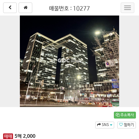
매물번호 : 10277
Toggl
navig
주소복사
SNS
찜하기
매매
5
억
2,000