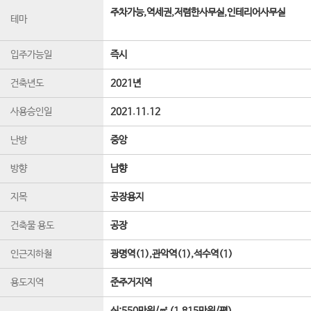
주차가능,역세권,저렴한사무실,인테리어사무실
테마
입주가능일
즉시
건축년도
2021년
사용승인일
2021.11.12
난방
중앙
방향
남향
지목
공장용지
건축물 용도
공장
인근지하철
광명역(1),관악역(1),석수역(1)
용도지역
준주거지역