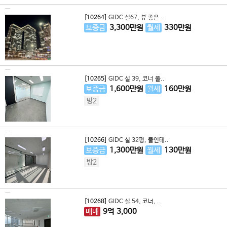
[10264]
GIDC 실67, 뷰 좋은 ..
보증금
3,300
만원
월세
330
만원
[10265]
GIDC 실 39, 코너 풀..
보증금
1,600
만원
월세
160
만원
방2
[10266]
GIDC 실 32평, 풀인테..
보증금
1,300
만원
월세
130
만원
방2
[10268]
GIDC 실 54, 코너, ..
매매
9
억
3,000