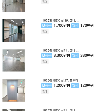
방2
[10253]
GIDC 실 39, 코너, ..
보증금
1,700
만원
월세
170
만원
방2
[10254]
GIDC 실71 , 코너 ,..
보증금
3,300
만원
월세
330
만원
방2
[10256]
GIDC 실 27, 풀 인테..
보증금
1,200
만원
월세
120
만원
방1
[10257]
GIDC 실71 , 코너 ,..