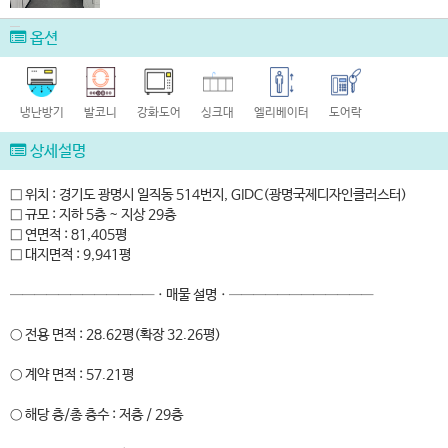
옵션
냉난방기
발코니
강화도어
싱크대
엘리베이터
도어락
상세설명
□ 위치 : 경기도 광명시 일직동 514번지, GIDC(광명국제디자인클러스터)
□ 규모 : 지하 5층 ~ 지상 29층
□ 연면적 : 81,405평
□ 대지면적 : 9,941평
────────────ㆍ매물 설명ㆍ────────────
○ 전용 면적 : 28.62평(확장 32.26평)
○ 계약 면적 : 57.21평
○ 해당 층/총 층수 : 저층 / 29층