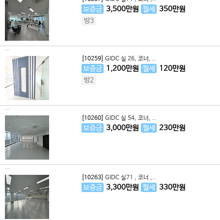
보증금
3,500
만원
월세
350
만원
방3
[10259]
GIDC 실 26, 코너, ..
보증금
1,200
만원
월세
120
만원
방2
[10260]
GIDC 실 54, 코너, ..
보증금
3,000
만원
월세
230
만원
[10263]
GIDC 실71 , 코너 ,..
보증금
3,300
만원
월세
330
만원