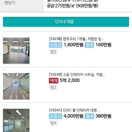
실:550만원/㎡ (1,815만원/평)
평당가
공급:275만원/㎡ (908만원/평)
단지내 매물
[10238]
렌트프리 1개월, 저렴한 임..
보증금
1,600
만원
월세
160
만원
방2
[10239]
고층 인테리어 사무실, 저렴..
매매
5
억
2,000
방2
[10241]
GIDC 풀 인테리어 대형 ..
보증금
4,000
만원
월세
380
만원
방4