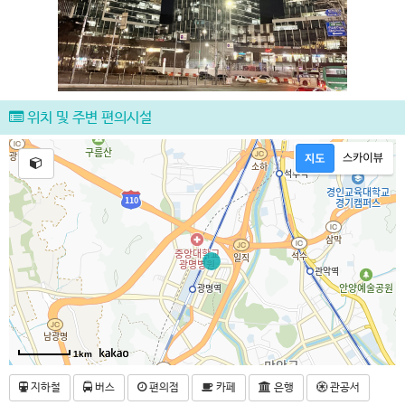
위치 및 주변 편의시설
1km
지하철
버스
편의점
카페
은행
관공서