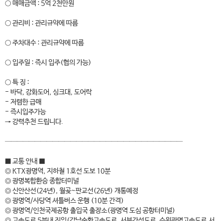
○ 매매금액 : 5억 2천만원
○ 관리비 : 관리규약에 따름
○ 주차대수 : 관리규약에 따름
○ 입주일 : 즉시 입주(협의 가능)
○ 특 징 :
- 바닥, 강화도어, 싱크대, 도어락
- 저렴한 급매
- 즉시입주가능
→ 강력추천 드립니다.
──────────────────────────────
■ 교통 안내 ■
◎ KTX광명역, 지하철 1호선 도보 10분
◎ 광명복합환승 종합터미널
◎ 신안산선(24년), 월곶~판교선(26년) 개통예정
◎ 광명역/사당역 셔틀버스 운행 (10분 간격)
◎ 광명역/인천국제공항 출입국 출장소(광명역 도심 공항터미널)
◎ 고속도로 5분내 진입(강남순환고속도로, 서부간선도로, 수원광명고속도로,서