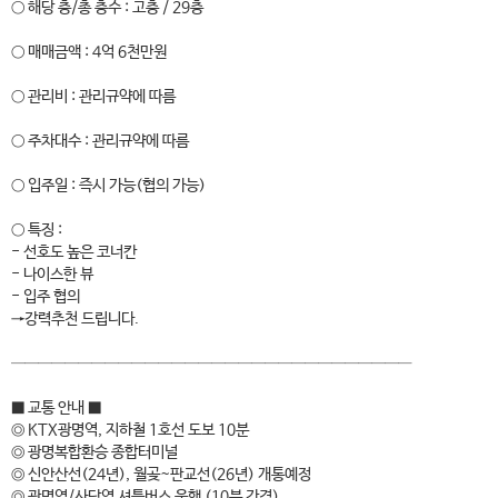
○ 해당 층/총 층수 : 고층 / 29층
○ 매매금액 : 4억 6천만원
○ 관리비 : 관리규약에 따름
○ 주차대수 : 관리규약에 따름
○ 입주일 : 즉시 가능(협의 가능)
○ 특징 :
- 선호도 높은 코너칸
- 나이스한 뷰
- 입주 협의
→강력추천 드립니다.
──────────────────────────────
■ 교통 안내 ■
◎ KTX광명역, 지하철 1호선 도보 10분
◎ 광명복합환승 종합터미널
◎ 신안산선(24년), 월곶~판교선(26년) 개통예정
◎ 광명역/사당역 셔틀버스 운행 (10분 간격)