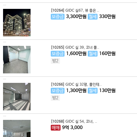
[10264]
GIDC 실67, 뷰 좋은 ..
보증금
3,300
만원
월세
330
만원
[10265]
GIDC 실 39, 코너 풀..
보증금
1,600
만원
월세
160
만원
방2
[10266]
GIDC 실 32평, 풀인테..
보증금
1,300
만원
월세
130
만원
방2
[10268]
GIDC 실 54, 코너, ..
매매
9
억
3,000