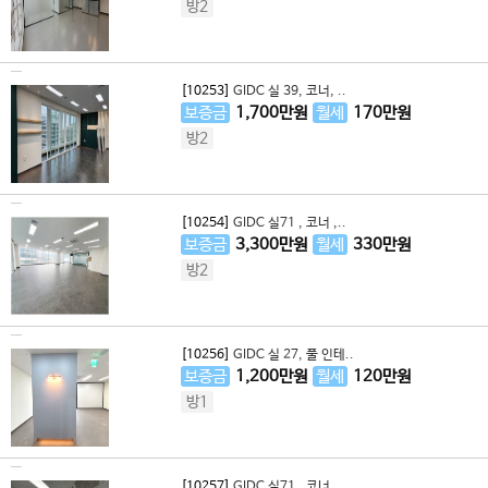
방2
[10253]
GIDC 실 39, 코너, ..
보증금
1,700
만원
월세
170
만원
방2
[10254]
GIDC 실71 , 코너 ,..
보증금
3,300
만원
월세
330
만원
방2
[10256]
GIDC 실 27, 풀 인테..
보증금
1,200
만원
월세
120
만원
방1
[10257]
GIDC 실71 , 코너 ,..