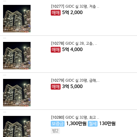
[10277]
GIDC 실 32평, 저층 ..
매매
5
억
2,000
[10278]
GIDC 실 28, 고층, ..
매매
5
억
4,000
[10279]
GIDC 실 20평, 급매,..
매매
3
억
5,000
[10280]
GIDC 실 32평, 최고 ..
보증금
1,300
만원
월세
130
만원
방2