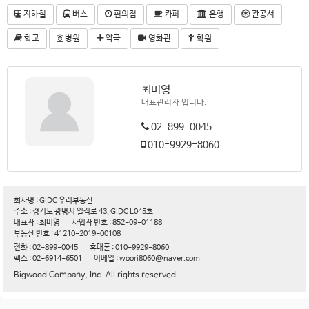
지하철
버스
편의점
카페
은행
관공서
학교
병원
약국
영화관
학원
최미영
대표관리자 입니다.
02-899-0045
010-9929-8060
회사명 : GIDC 우리부동산
주소 : 경기도 광명시 일직로 43, GIDC L045호
대표자 : 최미영
사업자 번호 : 852-09-01188
부동산 번호 : 41210-2019-00108
전화 : 02-899-0045
휴대폰 : 010-9929-8060
팩스 : 02-6914-6501
이메일 : woori8060@naver.com
Bigwood Company, Inc. All rights reserved.