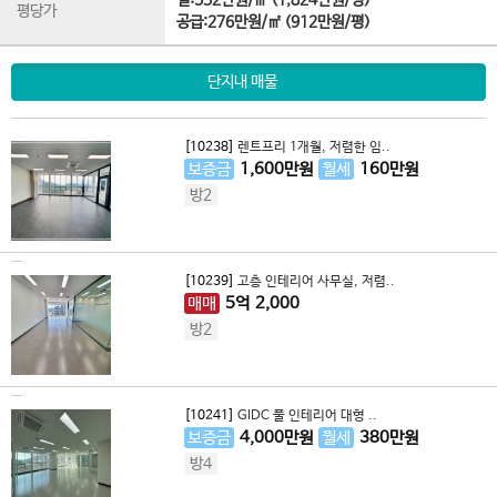
실:552만원/㎡ (1,824만원/평)
평당가
공급:276만원/㎡ (912만원/평)
단지내 매물
[10238]
렌트프리 1개월, 저렴한 임..
보증금
1,600
만원
월세
160
만원
방2
[10239]
고층 인테리어 사무실, 저렴..
매매
5
억
2,000
방2
[10241]
GIDC 풀 인테리어 대형 ..
보증금
4,000
만원
월세
380
만원
방4