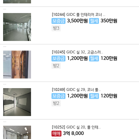
[10244]
GIDC 풀 인테리어 코너 ..
보증금
3,500
만원
월세
350
만원
방3
[10245]
GIDC 실 32, 고급스러..
보증금
1,200
만원
월세
120
만원
방2
[10249]
GIDC 실 29, 코너 풀..
보증금
1,200
만원
월세
120
만원
방2
[10252]
GIDC 실 20, 풀 인테..
매매
3
억
8,000