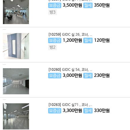
보증금
3,500
만원
월세
350
만원
방3
[10259]
GIDC 실 26, 코너, ..
보증금
1,200
만원
월세
120
만원
방2
[10260]
GIDC 실 54, 코너, ..
보증금
3,000
만원
월세
230
만원
[10263]
GIDC 실71 , 코너 ,..
보증금
3,300
만원
월세
330
만원