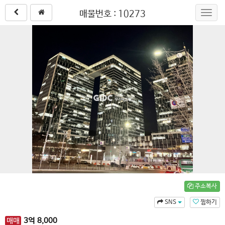
매물번호 : 10273
Toggl
navig
주소복사
SNS
찜하기
매매
3
억
8,000