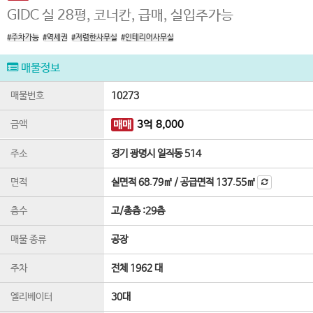
GIDC 실 28평, 코너칸, 급매, 실입주가능
#주차가능
#역세권
#저렴한사무실
#인테리어사무실
매물정보
매물번호
10273
금액
매매
3
억
8,000
주소
경기 광명시 일직동 514
면적
실면적
68.79㎡
/
공급면적
137.55㎡
층수
고
/
총층 :
29
층
매물 종류
공장
주차
전체 1962 대
엘리베이터
30
대