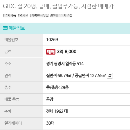
GIDC 실 20평, 급매, 실입주가능, 저렴한 매매가
#주차가능
#역세권
#저렴한사무실
#인테리어사무실
매물정보
매물번호
10269
금액
매매
3
억
8,000
주소
경기 광명시 일직동 514
면적
실면적
68.79㎡
/
공급면적
137.55㎡
층수
중
/
총층 :
29
층
매물 종류
공장
주차
전체 1962 대
엘리베이터
30
대