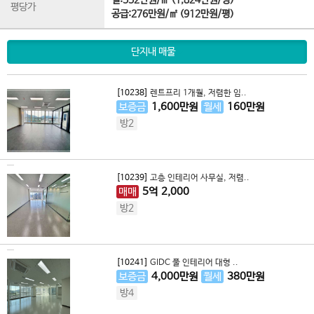
실:552만원/㎡ (1,824만원/평)
평당가
공급:276만원/㎡ (912만원/평)
단지내 매물
[10238]
렌트프리 1개월, 저렴한 임..
보증금
1,600
만원
월세
160
만원
방2
[10239]
고층 인테리어 사무실, 저렴..
매매
5
억
2,000
방2
[10241]
GIDC 풀 인테리어 대형 ..
보증금
4,000
만원
월세
380
만원
방4