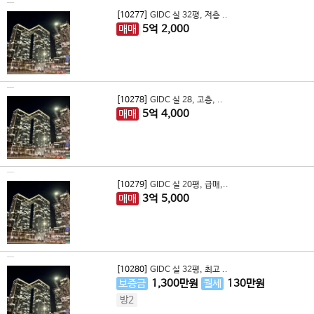
[10277]
GIDC 실 32평, 저층 ..
매매
5
억
2,000
[10278]
GIDC 실 28, 고층, ..
매매
5
억
4,000
[10279]
GIDC 실 20평, 급매,..
매매
3
억
5,000
[10280]
GIDC 실 32평, 최고 ..
보증금
1,300
만원
월세
130
만원
방2