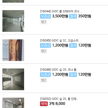
[10244]
GIDC 풀 인테리어 코너 ..
보증금
3,500
만원
월세
350
만원
방3
[10245]
GIDC 실 32, 고급스러..
보증금
1,200
만원
월세
120
만원
방2
[10249]
GIDC 실 29, 코너 풀..
보증금
1,200
만원
월세
120
만원
방2
[10252]
GIDC 실 20, 풀 인테..
매매
3
억
8,000