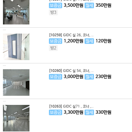
보증금
3,500
만원
월세
350
만원
방3
[10259]
GIDC 실 26, 코너, ..
보증금
1,200
만원
월세
120
만원
방2
[10260]
GIDC 실 54, 코너, ..
보증금
3,000
만원
월세
230
만원
[10263]
GIDC 실71 , 코너 ,..
보증금
3,300
만원
월세
330
만원