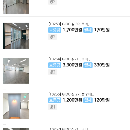
방2
[10253]
GIDC 실 39, 코너, ..
보증금
1,700
만원
월세
170
만원
방2
[10254]
GIDC 실71 , 코너 ,..
보증금
3,300
만원
월세
330
만원
방2
[10256]
GIDC 실 27, 풀 인테..
보증금
1,200
만원
월세
120
만원
방1
[10257]
GIDC 실71 , 코너 ,..