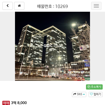
매물번호 : 10269
Toggl
navig
주소복사
SNS
찜하기
매매
3
억
8,000