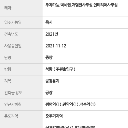
주차가능,역세권,저렴한사무실,인테리어사무실
테마
입주가능일
즉시
건축년도
2021년
사용승인일
2021.11.12
난방
중앙
방향
북향 ( 주된출입구 )
지목
공장용지
건축물 용도
공장
인근지하철
광명역(1),관악역(1),석수역(1)
용도지역
준주거지역