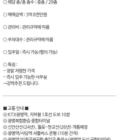
○ 해당 층/총 층수 : 중층 / 29층
○ 매매금액 : 3억 8천만원
○ 관리비 : 관리규약에 따름
○ 주차대수 : 관리규약에 따름
○ 입주일 : 즉시 가능(협의 가능)
○ 특징 :
- 정말 저렴한 가격
- 즉시 입주 가능한 사무실
→강력추천 드립니다.
──────────────────────────────
■ 교통 안내 ■
◎ KTX광명역, 지하철 1호선 도보 10분
◎ 광명복합환승 종합터미널
◎ 신안산선(24년), 월곶~판교선(26년) 개통예정
◎ 광명역/사당역 셔틀버스 운행 (10분 간격)
◎ 광명역/인천국제공항 출입국 출장소(광명역 도심 공항터미널)