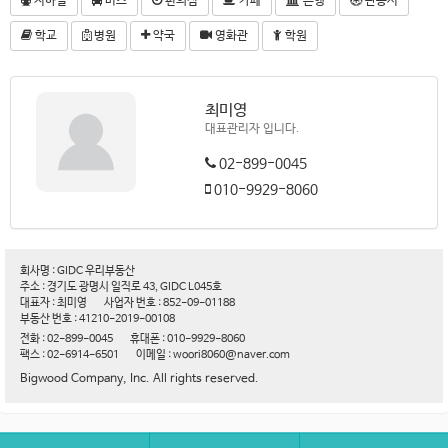
지하철
버스
편의점
카페
은행
관공서
학교
병원
약국
영화관
학원
최미영
대표관리자 입니다.
02-899-0045
010-9929-8060
회사명 : GIDC 우리부동산
주소 : 경기도 광명시 일직로 43, GIDC L045호
대표자 : 최미영
사업자 번호 : 852-09-01188
부동산 번호 : 41210-2019-00108
전화 : 02-899-0045
휴대폰 : 010-9929-8060
팩스 : 02-6914-6501
이메일 : woori8060@naver.com
Bigwood Company, Inc. All rights reserved.