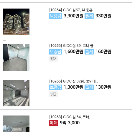
[10264]
GIDC 실67, 뷰 좋은 ..
보증금
3,300
만원
월세
330
만원
[10265]
GIDC 실 39, 코너 풀..
보증금
1,600
만원
월세
160
만원
방2
[10266]
GIDC 실 32평, 풀인테..
보증금
1,300
만원
월세
130
만원
방2
[10268]
GIDC 실 54, 코너, ..
매매
9
억
3,000