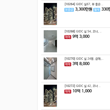
[10264]
GIDC 실67, 뷰 좋은 ..
3,300
만원
330
보증금
월세
[10268]
GIDC 실 54, 코너, ..
9
억
3,000
매매
[10270]
GIDC 실 24평, 급매,..
3
억
8,000
매매
[10272]
GIDC 실 42, 코너 ..
10
억
1,000
매매