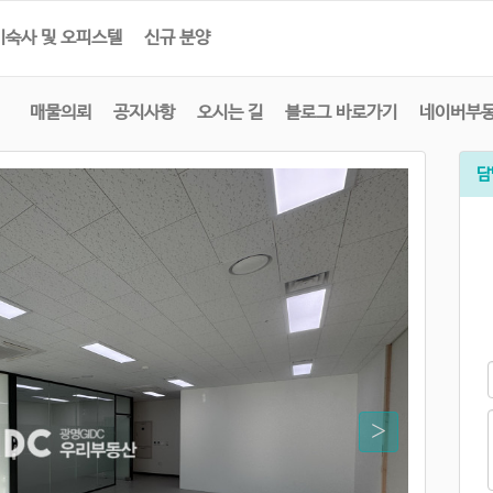
기숙사 및 오피스텔
신규 분양
매물의뢰
공지사항
오시는 길
블로그 바로가기
네이버부
담