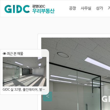
공장
사무실
상가
최근 본 매물
GIDC 실 32평, 풀인테리어, 발코니, 즉시입주가능