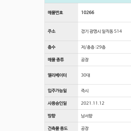
매물번호
10266
주소
경기 광명시 일직동 514
층수
저
/
총층 :
29
층
매물 종류
공장
엘리베이터
30
대
입주가능일
즉시
사용승인일
2021.11.12
방향
남서향
건축물 용도
공장