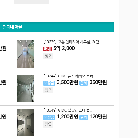
단지내 매물
[10239]
고층 인테리어 사무실, 저렴..
만원
5
억
2,000
매매
방2
[10244]
GIDC 풀 인테리어 코너 ..
만원
3,500
만원
350
만원
보증금
월세
방3
[10249]
GIDC 실 29, 코너 풀..
만원
1,200
만원
120
만원
보증금
월세
방2