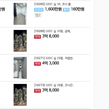
[10265]
GIDC 실 39, 코너 풀..
만원
1,600
만원
160
만원
보증금
월세
방2
[10269]
GIDC 실 20평, 급매,..
3
억
8,000
매매
[10271]
GIDC 실 29평, 저렴한..
4
억
3,000
매매
[10273]
GIDC 실 28평, 코너칸..
3
억
8,000
매매