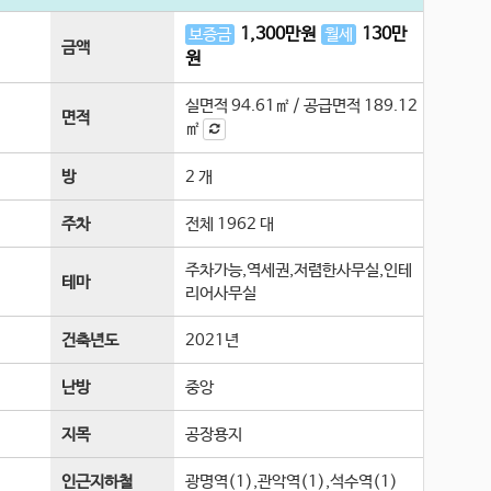
1,300
만원
130
만
보증금
월세
금액
원
실면적
94.61㎡
/
공급면적
189.12
면적
㎡
방
2 개
주차
전체 1962 대
주차가능,역세권,저렴한사무실,인테
테마
리어사무실
건축년도
2021년
난방
중앙
지목
공장용지
인근지하철
광명역(1),관악역(1),석수역(1)