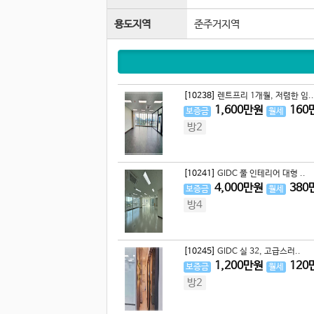
용도지역
준주거지역
[10238]
렌트프리 1개월, 저렴한 임..
1,600
만원
160
보증금
월세
방2
[10241]
GIDC 풀 인테리어 대형 ..
4,000
만원
380
보증금
월세
방4
[10245]
GIDC 실 32, 고급스러..
1,200
만원
120
보증금
월세
방2