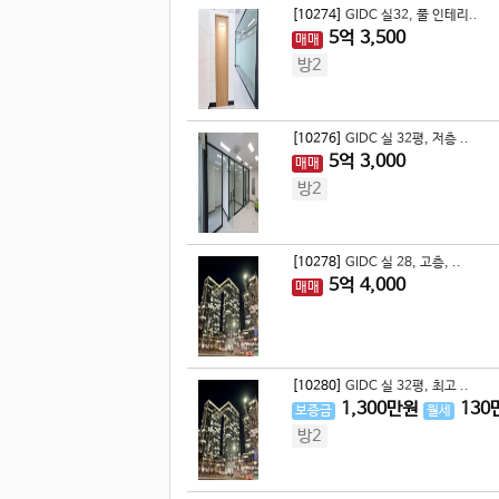
[10274]
GIDC 실32, 풀 인테리..
5
억
3,500
매매
방2
[10276]
GIDC 실 32평, 저층 ..
5
억
3,000
매매
방2
[10278]
GIDC 실 28, 고층, ..
5
억
4,000
매매
[10280]
GIDC 실 32평, 최고 ..
1,300
만원
130
보증금
월세
방2