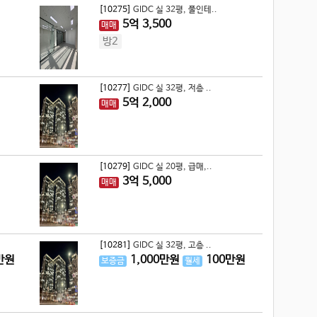
[10275]
GIDC 실 32평, 풀인테..
5
억
3,500
매매
방2
[10277]
GIDC 실 32평, 저층 ..
5
억
2,000
매매
[10279]
GIDC 실 20평, 급매,..
3
억
5,000
매매
[10281]
GIDC 실 32평, 고층 ..
만원
1,000
만원
100
만원
보증금
월세