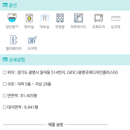
옵션
냉난방기
탕비실
대표실
우편함
외부파사드
강화도어
싱크대
엘리베이터
도어락
상세설명
□ 위치 : 경기도 광명시 일직동 514번지, GIDC(광명국제디자인클러스터)
□ 규모 : 지하 5층 ~ 지상 29층
□ 연면적 : 81,405평
□ 대지면적 : 9,941평
────────────ㆍ매물 설명ㆍ────────────