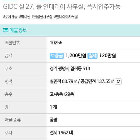
GIDC 실 27, 풀 인테리어 사무실, 즉시입주가능
#주차가능
#역세권
#저렴한사무실
#인테리어사무실
매물정보
매물번호
10256
금액
보증금
1,200
만원
월세
120
만원
주소
경기 광명시 일직동 514
면적
실면적
68.79㎡
/
공급면적
137.55㎡
층수
고
/
총층 :
29
층
방
1 개
매물 종류
공장
주차
전체 1962 대