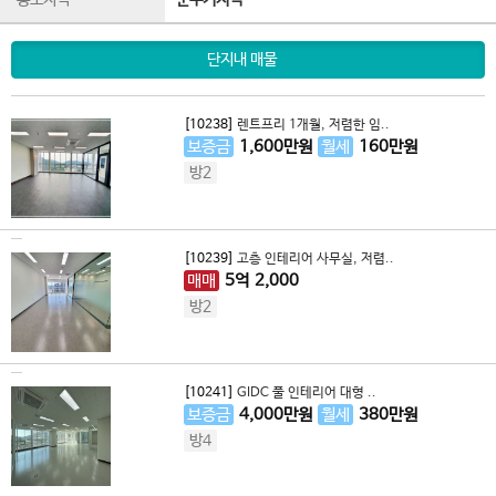
용도지역
준주거지역
단지내 매물
[10238]
렌트프리 1개월, 저렴한 임..
보증금
1,600
만원
월세
160
만원
방2
[10239]
고층 인테리어 사무실, 저렴..
매매
5
억
2,000
방2
[10241]
GIDC 풀 인테리어 대형 ..
보증금
4,000
만원
월세
380
만원
방4