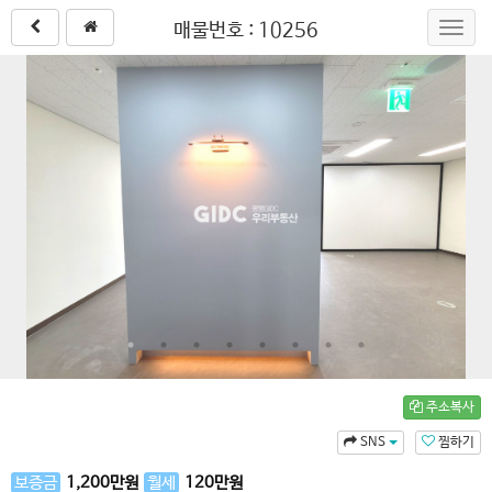
매물번호 : 10256
Toggl
navig
주소복사
SNS
찜하기
보증금
1,200
만원
월세
120
만원