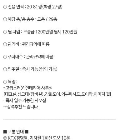
○ 전용 면적 : 20.81평(확장 27평)
○ 해당 층/총 층수 : 고층 / 29층
○ 월 차임 : 보증금 1200만원 월세 120만원
○ 관리비 : 관리규약에 따름
○ 주차대수 : 관리규약에 따름
○ 입주일 : 즉시 가능(협의 가능)
○ 특징 :
-고급스러운 인테리어 사무실
[대표실,싱크대(탕비실),강화도어,외부파사드,도어락,이미지 월]
-즉시 입주 가능한 사무실
→강력추천 드립니다.
──────────────────────────────
■ 교통 안내 ■
◎ KTX광명역, 지하철 1호선 도보 10분