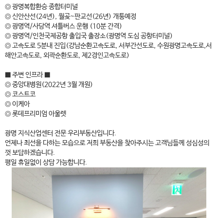
◎ 광명복합환승 종합터미널
◎ 신안산선(24년), 월곶~판교선(26년) 개통예정
◎ 광명역/사당역 셔틀버스 운행 (10분 간격)
◎ 광명역/인천국제공항 출입국 출장소(광명역 도심 공항터미널)
◎ 고속도로 5분내 진입(강남순환고속도로, 서부간선도로, 수원광명고속도로,서
해안고속도로, 외곽순환도로, 제2경인고속도로)
■ 주변 인프라 ■
◎ 중앙대병원(2022년 3월 개원)
◎ 코스트코
◎ 이케아
◎ 롯데프리미엄 아울렛
광명 지식산업센터 전문 우리부동산입니다.
언제나 최선을 다하는 모습으로 저희 부동산을 찾아주시는 고객님들께 성심성의
껏 보답하겠습니다.
평일 휴일없이 상담 가능합니다.