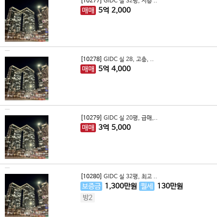
[10277]
GIDC 실 32평, 저층 ..
매매
5
억
2,000
[10278]
GIDC 실 28, 고층, ..
매매
5
억
4,000
[10279]
GIDC 실 20평, 급매,..
매매
3
억
5,000
[10280]
GIDC 실 32평, 최고 ..
보증금
1,300
만원
월세
130
만원
방2