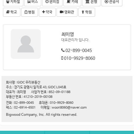
지하철
버스
편의점
카페
은행
관공서
학교
병원
약국
영화관
학원
최미영
대표관리자 입니다.
02-899-0045
010-9929-8060
회사명 : GIDC 우리부동산
주소 : 경기도 광명시 일직로 43, GIDC L045호
대표자 : 최미영
사업자 번호 : 852-09-01188
부동산 번호 : 41210-2019-00108
전화 : 02-899-0045
휴대폰 : 010-9929-8060
팩스 : 02-6914-6501
이메일 : woori8060@naver.com
Bigwood Company, Inc. All rights reserved.