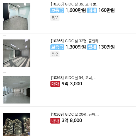
[10265]
GIDC 실 39, 코너 풀..
보증금
1,600
만원
월세
160
만원
방2
[10266]
GIDC 실 32평, 풀인테..
보증금
1,300
만원
월세
130
만원
방2
[10268]
GIDC 실 54, 코너, ..
매매
9
억
3,000
[10269]
GIDC 실 20평, 급매,..
매매
3
억
8,000