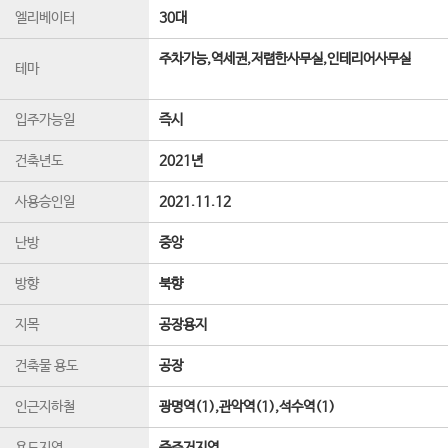
엘리베이터
30
대
주차가능,역세권,저렴한사무실,인테리어사무실
테마
입주가능일
즉시
건축년도
2021년
사용승인일
2021.11.12
난방
중앙
방향
북향
지목
공장용지
건축물 용도
공장
인근지하철
광명역(1),관악역(1),석수역(1)