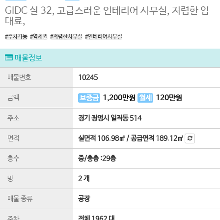
GIDC 실 32, 고급스러운 인테리어 사무실, 저렴한 임
대료,
#주차가능
#역세권
#저렴한사무실
#인테리어사무실
매물정보
매물번호
10245
금액
보증금
1,200
만원
월세
120
만원
주소
경기 광명시 일직동 514
면적
실면적
106.98㎡
/
공급면적
189.12㎡
층수
중
/
총층 :
29
층
방
2 개
매물 종류
공장
주차
전체 1962 대