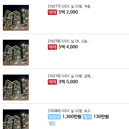
[10277]
GIDC 실 32평, 저층 ..
매매
5
억
2,000
[10278]
GIDC 실 28, 고층, ..
매매
5
억
4,000
[10279]
GIDC 실 20평, 급매,..
매매
3
억
5,000
[10280]
GIDC 실 32평, 최고 ..
보증금
1,300
만원
월세
130
만원
방2