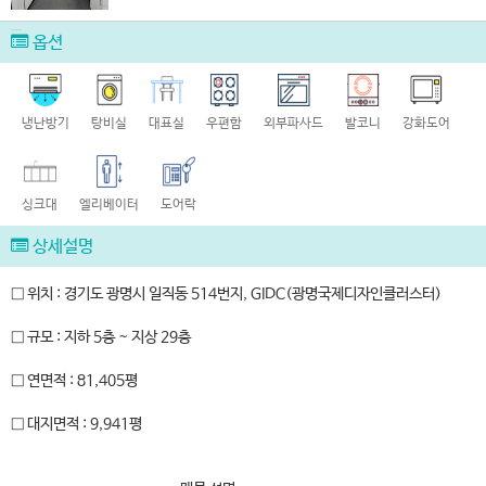
옵션
냉난방기
탕비실
대표실
우편함
외부파사드
발코니
강화도어
싱크대
엘리베이터
도어락
상세설명
□ 위치 : 경기도 광명시 일직동 514번지, GIDC(광명국제디자인클러스터)
□ 규모 : 지하 5층 ~ 지상 29층
□ 연면적 : 81,405평
□ 대지면적 : 9,941평