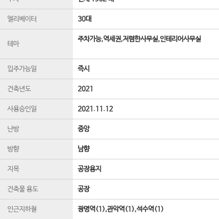
엘리베이터
30
대
주차가능,역세권,저렴한사무실,인테리어사무실
테마
입주가능일
즉시
건축년도
2021
사용승인일
2021.11.12
난방
중앙
방향
남향
지목
공장용지
건축물 용도
공장
인근지하철
광명역(1),관악역(1),석수역(1)