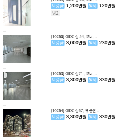
[10259]
GIDC 실 26, 코너, ..
보증금
1,200
만원
월세
120
만원
방2
[10260]
GIDC 실 54, 코너, ..
보증금
3,000
만원
월세
230
만원
[10263]
GIDC 실71 , 코너 ,..
보증금
3,300
만원
월세
330
만원
[10264]
GIDC 실67, 뷰 좋은 ..
보증금
3,300
만원
월세
330
만원