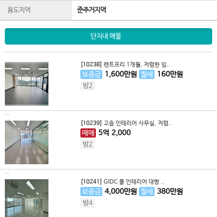
용도지역
준주거지역
단지내 매물
[10238]
렌트프리 1개월, 저렴한 임..
보증금
1,600
만원
월세
160
만원
방2
[10239]
고층 인테리어 사무실, 저렴..
매매
5
억
2,000
방2
[10241]
GIDC 풀 인테리어 대형 ..
보증금
4,000
만원
월세
380
만원
방4