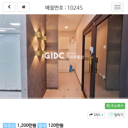
매물번호 : 10245
Toggl
navig
주소복사
SNS
찜하기
보증금
1,200
만원
월세
120
만원