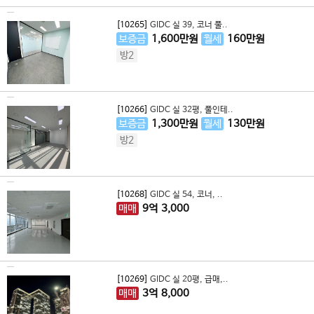
[10265]
GIDC 실 39, 코너 풀..
보증금
1,600
만원
월세
160
만원
방2
[10266]
GIDC 실 32평, 풀인테..
보증금
1,300
만원
월세
130
만원
방2
[10268]
GIDC 실 54, 코너, ..
매매
9
억
3,000
[10269]
GIDC 실 20평, 급매,..
매매
3
억
8,000