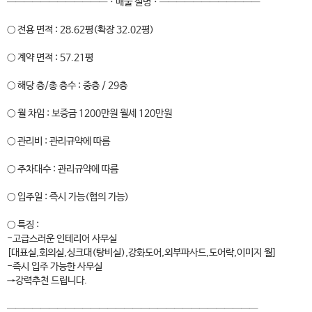
────────────ㆍ매물 설명ㆍ────────────
○ 전용 면적 : 28.62평(확장 32.02평)
○ 계약 면적 : 57.21평
○ 해당 층/총 층수 : 중층 / 29층
○ 월 차임 : 보증금 1200만원 월세 120만원
○ 관리비 : 관리규약에 따름
○ 주차대수 : 관리규약에 따름
○ 입주일 : 즉시 가능(협의 가능)
○ 특징 :
-고급스러운 인테리어 사무실
[대표실,회의실,싱크대(탕비실),강화도어,외부파사드,도어락,이미지 월]
-즉시 입주 가능한 사무실
→강력추천 드립니다.
──────────────────────────────