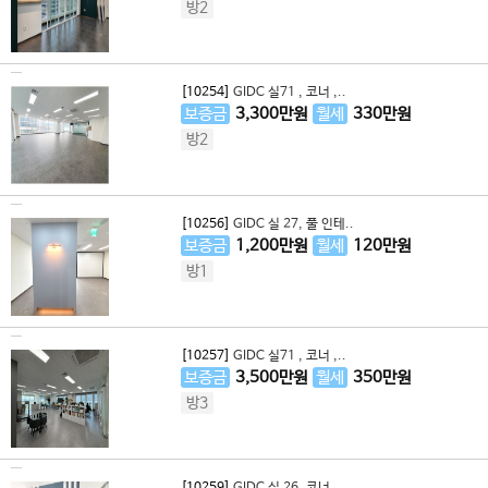
방2
[10254]
GIDC 실71 , 코너 ,..
보증금
3,300
만원
월세
330
만원
방2
[10256]
GIDC 실 27, 풀 인테..
보증금
1,200
만원
월세
120
만원
방1
[10257]
GIDC 실71 , 코너 ,..
보증금
3,500
만원
월세
350
만원
방3