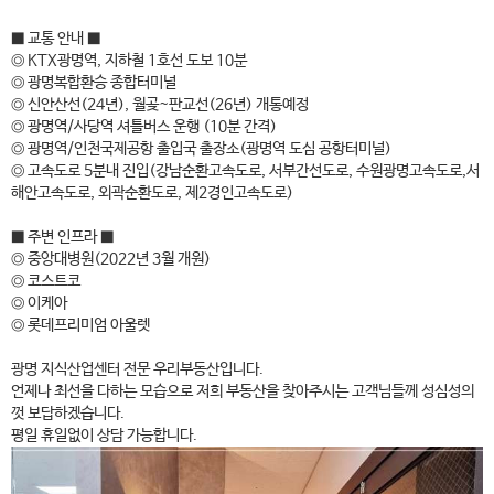
■ 교통 안내 ■
◎ KTX광명역, 지하철 1호선 도보 10분
◎ 광명복합환승 종합터미널
◎ 신안산선(24년), 월곶~판교선(26년) 개통예정
◎ 광명역/사당역 셔틀버스 운행 (10분 간격)
◎ 광명역/인천국제공항 출입국 출장소(광명역 도심 공항터미널)
◎ 고속도로 5분내 진입(강남순환고속도로, 서부간선도로, 수원광명고속도로,서
해안고속도로, 외곽순환도로, 제2경인고속도로)
■ 주변 인프라 ■
◎ 중앙대병원(2022년 3월 개원)
◎ 코스트코
◎ 이케아
◎ 롯데프리미엄 아울렛
광명 지식산업센터 전문 우리부동산입니다.
언제나 최선을 다하는 모습으로 저희 부동산을 찾아주시는 고객님들께 성심성의
껏 보답하겠습니다.
평일 휴일없이 상담 가능합니다.