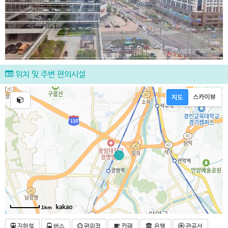
위치 및 주변 편의시설
1km
지하철
버스
편의점
카페
은행
관공서