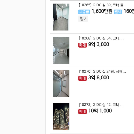
[10265]
GIDC 실 39, 코너 풀..
1,600
만원
160
보증금
월세
방2
[10268]
GIDC 실 54, 코너, ..
9
억
3,000
매매
[10270]
GIDC 실 24평, 급매,..
3
억
8,000
매매
[10272]
GIDC 실 42, 코너 ..
10
억
1,000
매매