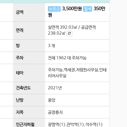
3,500
만원
350
만
보증금
월세
금액
원
실면적
392.03㎡
/
공급면적
면적
238.02㎡
방
3 개
주차
전체 1962 대 주차가능
주차가능,역세권,저렴한사무실,인테
테마
리어사무실
건축년도
2021년
난방
중앙
지목
공장용지
인근지하철
광명역(1),관악역(1),석수역(1)