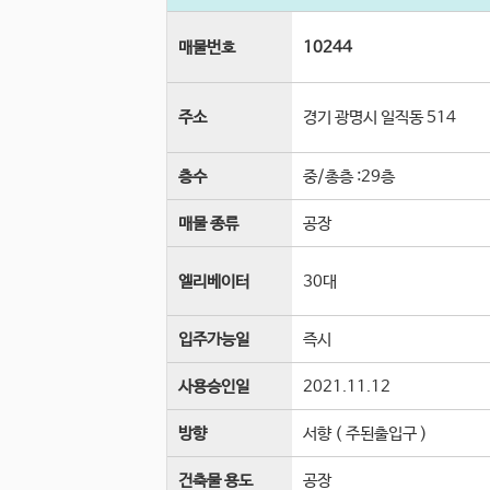
매물번호
10244
주소
경기 광명시 일직동 514
층수
중
/
총층 :
29
층
매물 종류
공장
엘리베이터
30
대
입주가능일
즉시
사용승인일
2021.11.12
방향
서향 ( 주된출입구 )
건축물 용도
공장