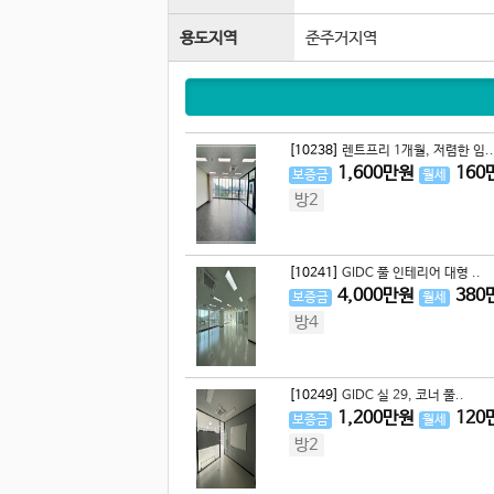
용도지역
준주거지역
[10238]
렌트프리 1개월, 저렴한 임..
1,600
만원
160
보증금
월세
방2
[10241]
GIDC 풀 인테리어 대형 ..
4,000
만원
380
보증금
월세
방4
[10249]
GIDC 실 29, 코너 풀..
1,200
만원
120
보증금
월세
방2