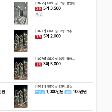
[10275]
GIDC 실 32평, 풀인테..
5
억
3,500
매매
방2
[10277]
GIDC 실 32평, 저층 ..
5
억
2,000
매매
[10279]
GIDC 실 20평, 급매,..
3
억
5,000
매매
[10281]
GIDC 실 32평, 고층 ..
만원
1,000
만원
100
만원
보증금
월세