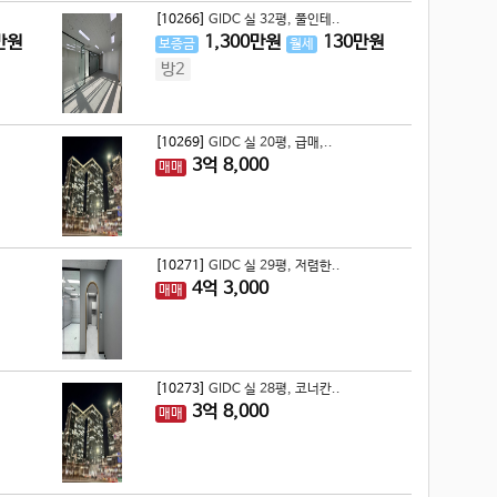
[10266]
GIDC 실 32평, 풀인테..
만원
1,300
만원
130
만원
보증금
월세
방2
[10269]
GIDC 실 20평, 급매,..
3
억
8,000
매매
[10271]
GIDC 실 29평, 저렴한..
4
억
3,000
매매
[10273]
GIDC 실 28평, 코너칸..
3
억
8,000
매매