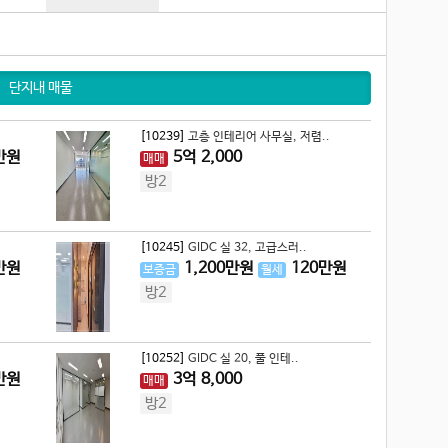
단지내 매물
[10239]
고층 인테리어 사무실, 저렴..
만원
5
억
2,000
매매
방2
[10245]
GIDC 실 32, 고급스러..
만원
1,200
만원
120
만원
보증금
월세
방2
[10252]
GIDC 실 20, 풀 인테..
만원
3
억
8,000
매매
방2