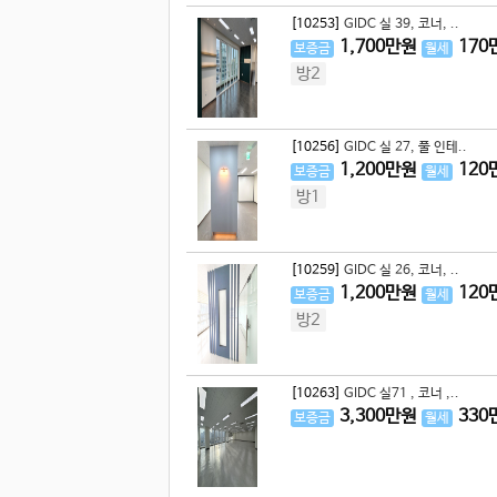
[10253]
GIDC 실 39, 코너, ..
1,700
만원
170
보증금
월세
방2
[10256]
GIDC 실 27, 풀 인테..
1,200
만원
120
보증금
월세
방1
[10259]
GIDC 실 26, 코너, ..
1,200
만원
120
보증금
월세
방2
[10263]
GIDC 실71 , 코너 ,..
3,300
만원
330
보증금
월세