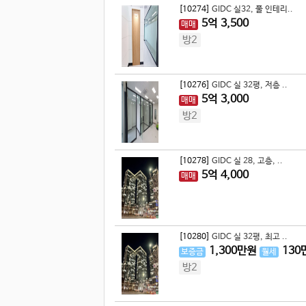
[10274]
GIDC 실32, 풀 인테리..
5
억
3,500
매매
방2
[10276]
GIDC 실 32평, 저층 ..
5
억
3,000
매매
방2
[10278]
GIDC 실 28, 고층, ..
5
억
4,000
매매
[10280]
GIDC 실 32평, 최고 ..
1,300
만원
130
보증금
월세
방2